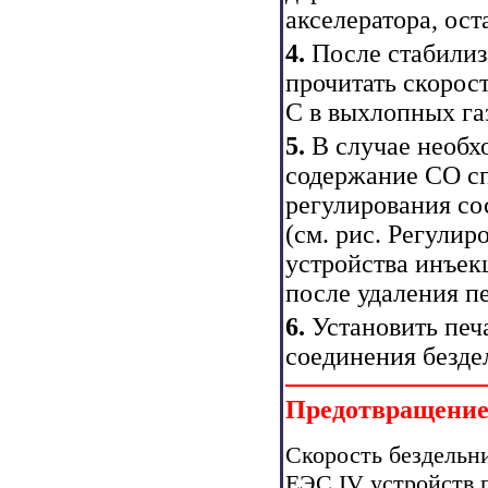
акселератора, ост
4.
После стабилиз
прочитать скорос
С в выхлопных га
5.
В случае необх
содержание СО сп
регулирования со
(см. рис.
Регулиро
устройства инъе
после удаления пе
6.
Установить печа
соединения безде
Предотвращени
Скорость бездельн
ЕЭС IV устройств п