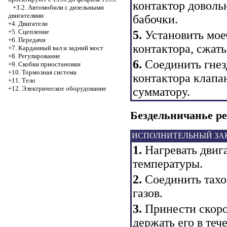
контактор доволь
+3.2. Автомобили с дизельными
двигателями
бабочки.
+4. Двигатели
+5. Сцепление
5.
Установить мое
+6. Передачи
контактора, сжать
+7. Карданный вал и задний мост
+8. Регулирование
6.
Соединить гнез
+9. Скобки приостановки
+10. Тормозная система
контактора клапан
+11. Тело
+12. Электрическое оборудование
сумматору.
Бездельничанье р
ИСПОЛНИТЕЛЬНЫЙ ЗА
1.
Нагревать двиг
температуры.
2.
Соединить тахо
газов.
3.
Принести скорос
держать его в теч