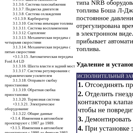
типа NRB оборудов
3.1.3.6. Система газоснабжения
топлива Боша Л-Дж
3.1.3.7. Подвеска двигателя
3.1.3.8. Система охлаждения
постоянное давлени
+3.1.3.9. Карбюратор
3.1.3.10. Система инъекции топлива
отрегулирована вре
3.1.3.11. Система воспламенения
в электронном виде
3.1.3.12. Сцепление
3.1.3.13. Механическая передача с
прибывает автомат
четырьмя скоростями
3.1.3.14. Механическая передача с
топлива.
пятью скоростями
+3.1.3.15. Автоматическая передача
Ford A 4 LD
Удаление и устано
3.1.3.16. Шахта власти и задний мост
3.1.3.17. Система регулирования с
гидравлическим усилителем
ИСПОЛНИТЕЛЬНЫЙ ЗА
3.1.3.18. Отправьте скобку
1.
Отсоединять про
приостановки
3.1.3.19. Обратная скобка
2.
Отделить гнезд
приостановки
3.1.3.20. Тормозная система
контактора клапа
+3.1.3.21. Электрическое
чтобы не повреди
оборудование
3.1.3.22. Общие данные
3.
Демонтировать 
+3.1.4. Изменения в автомобиле
проектируют с 1987 до 1989.
4.
При установке э
+3.1.5. Изменения в автомобиле
проектируют с 1990 до февраля 1993.