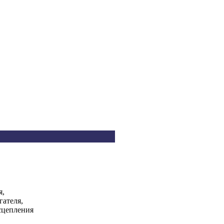
я,
гателя,
сцепления