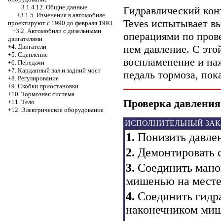
3.1.4.12. Общие данные
Гидравлический кон
+3.1.5. Изменения в автомобиле
Teves испытывает вы
проектируют с 1990 до февраля 1993.
+3.2. Автомобили с дизельными
операциями по прове
двигателями
нем давление. С эт
+4. Двигатели
+5. Сцепление
воспламенение и наж
+6. Передачи
+7. Карданный вал и задний мост
педаль тормоза, пок
+8. Регулирование
+9. Скобки приостановки
+10. Тормозная система
Проверка давления
+11. Тело
+12. Электрическое оборудование
ИСПОЛНИТЕЛЬНЫЙ ЗАК
1.
Понизить давлен
2.
Демонтировать с
3.
Соединить маном
мишенью на месте
4.
Соединить гидр
наконечником миш