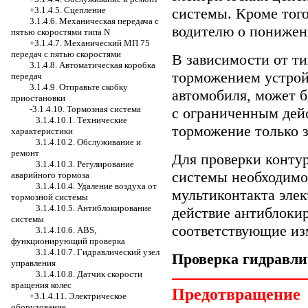
системы. Кроме того
+3.1.4.5. Сцепление
3.1.4.6. Механическая передача с
водителю о понижен
пятью скоростями типа N
+3.1.4.7. Механический МП 75
передач с пятью скоростями
В зависимости от ти
3.1.4.8. Автоматическая коробка
торможением устрой
передач
3.1.4.9. Отправьте скобку
автомобиля, может 
приостановки
-3.1.4.10. Тормозная система
с ограниченным дей
3.1.4.10.1. Технические
торможение только з
характеристики
3.1.4.10.2. Обслуживание и
ремонт
Для проверки конту
3.1.4.10.3. Регулирование
системы необходимо
аварийного тормоза
3.1.4.10.4. Удаление воздуха от
мультиконтакта элек
тормозной системы
3.1.4.10.5. Антиблокирование
действие антиблоки
системы
соответствующие из
3.1.4.10.6. ABS,
функционирующий проверка
3.1.4.10.7. Гидравлический узел
Проверка гидравли
управления
3.1.4.10.8. Датчик скорости
вращения колес
Предотвращение
+3.1.4.11. Электрическое
оборудование