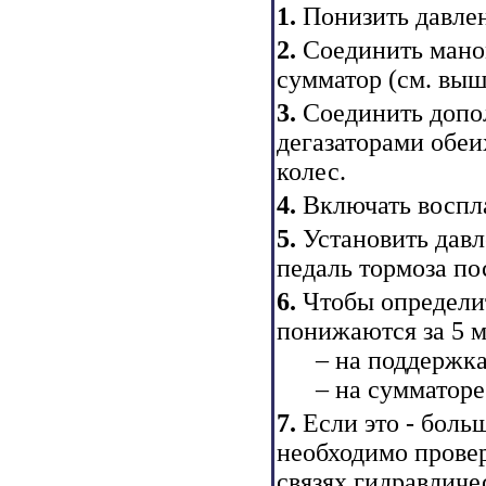
1.
Понизить давлен
2.
Соединить маном
сумматор
(см. выш
3.
Соединить допо
дегазаторами обеи
колес.
4.
Включать воспл
5.
Установить давл
педаль тормоза по
6.
Чтобы определи
понижаются за 5 м
– на поддержках
– на сумматоре д
7.
Если это - боль
необходимо провер
связях гидравличе