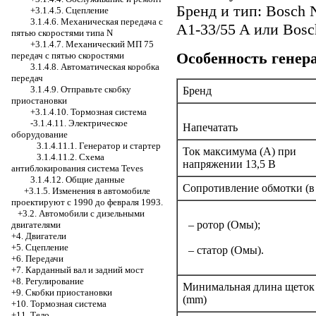
Бренд и тип: Bosch 
+3.1.4.5. Сцепление
3.1.4.6. Механическая передача с
A1-33/55 A или Bosc
пятью скоростями типа N
+3.1.4.7. Механический МП 75
Особенность генер
передач с пятью скоростями
3.1.4.8. Автоматическая коробка
передач
3.1.4.9. Отправьте скобку
Бренд
приостановки
+3.1.4.10. Тормозная система
-3.1.4.11. Электрическое
Напечатать
оборудование
3.1.4.11.1. Генератор и стартер
Ток максимума (A) при
3.1.4.11.2. Схема
напряжении 13,5 В
антиблокирования система Teves
3.1.4.12. Общие данные
Сопротивление обмотки (в 
+3.1.5. Изменения в автомобиле
проектируют с 1990 до февраля 1993.
+3.2. Автомобили с дизельными
– ротор (Омы);
двигателями
+4. Двигатели
+5. Сцепление
– статор (Омы).
+6. Передачи
+7. Карданный вал и задний мост
+8. Регулирование
Минимальная длина щеток
+9. Скобки приостановки
(mm)
+10. Тормозная система
+11. Тело