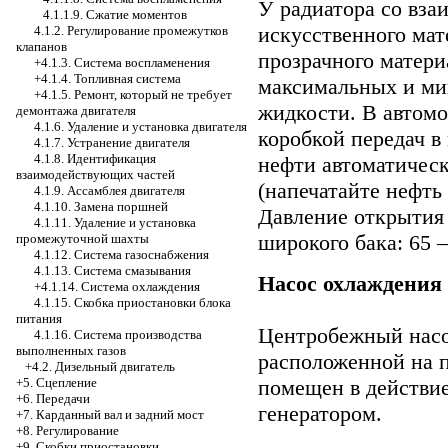
У радиатора со вза
4.1.1.9. Сжатие моментов
искусственного мат
4.1.2. Регулирование промежутков
клапанов
прозрачного матери
+4.1.3. Система воспламенения
+4.1.4. Топливная система
максимальных и ми
+4.1.5. Ремонт, который не требует
жидкости. В автомо
демонтажа двигателя
4.1.6. Удаление и установка двигателя
коробкой передач в
4.1.7. Устранение двигателя
4.1.8. Идентификация
нефти автоматическ
взаимодействующих частей
(напечатайте нефть
4.1.9. Ассамблея двигателя
4.1.10. Замена поршней
Давление открытия 
4.1.11. Удаление и установка
широкого бака: 65 –
промежуточной шахты
4.1.12. Система газоснабжения
4.1.13. Система смазывания
Насос охлаждения
+4.1.14. Система охлаждения
4.1.15. Скобка приостановки блока
питания
Центробежный насо
4.1.16. Система производства
выполненных газов
расположенной на п
+4.2. Дизельный двигатель
помещен в действие
+5. Сцепление
+6. Передачи
генератором.
+7. Карданный вал и задний мост
+8. Регулирование
+9. Скобки приостановки