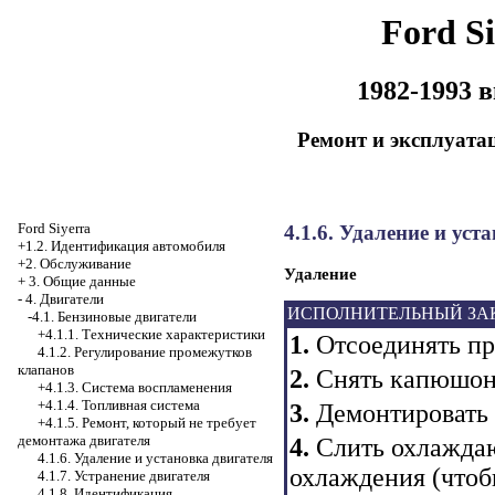
Ford Si
1982-1993 
Ремонт и эксплуата
Ford Siyerra
4.1.6. Удаление и уст
+1.2. Идентификация автомобиля
+2. Обслуживание
Удаление
+
3. Общие данные
-
4. Двигатели
ИСПОЛНИТЕЛЬНЫЙ ЗА
-4.1. Бензиновые двигатели
+4.1.1. Технические характеристики
1.
Отсоединять про
4.1.2. Регулирование промежутков
клапанов
2.
Снять капюшон
+4.1.3. Система воспламенения
+4.1.4. Топливная система
3.
Демонтировать 
+4.1.5. Ремонт, который не требует
демонтажа двигателя
4.
Слить охлажда
4.1.6. Удаление и установка двигателя
охлаждения (чтоб
4.1.7. Устранение двигателя
4.1.8. Идентификация