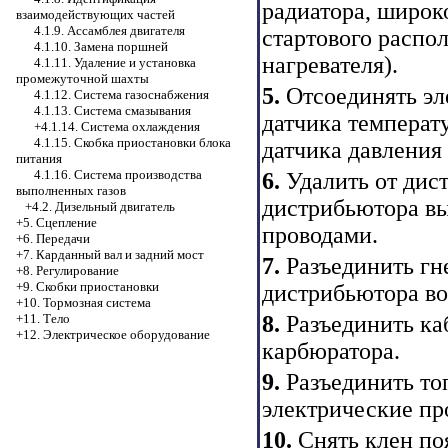
радиатора, широко
взаимодействующих частей
4.1.9. Ассамблея двигателя
стартового распо
4.1.10. Замена поршней
нагревателя).
4.1.11. Удаление и установка
промежуточной шахты
5.
Отсоединять эл
4.1.12. Система газоснабжения
4.1.13. Система смазывания
датчика температ
+4.1.14. Система охлаждения
4.1.15. Скобка приостановки блока
датчика давления
питания
4.1.16. Система производства
6.
Удалить от дис
выполненных газов
дистрибьютора вы
+4.2. Дизельный двигатель
+5. Сцепление
проводами.
+6. Передачи
+7. Карданный вал и задний мост
7.
Разъединить гне
+8. Регулирование
+9. Скобки приостановки
дистрибьютора в
+10. Тормозная система
+11. Тело
8.
Разъединить ка
+12. Электрическое оборудование
карбюратора.
9.
Разъединить то
электрические пр
10.
Снять клен по