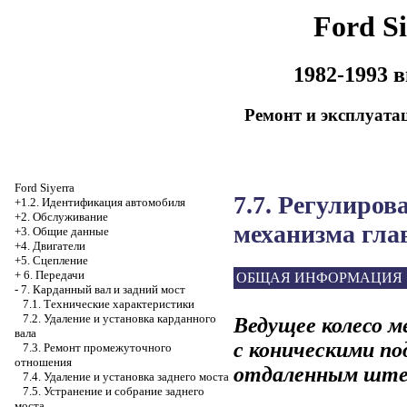
Ford Si
1982-1993 
Ремонт и эксплуата
Ford Siyerra
7.7. Регулиро
+1.2. Идентификация автомобиля
+2. Обслуживание
механизма гла
+3. Общие данные
+4. Двигатели
+5. Сцепление
+
6. Передачи
ОБЩАЯ ИНФОРМАЦИЯ
-
7. Карданный вал и задний мост
7.1. Технические характеристики
7.2. Удаление и установка карданного
Ведущее колесо м
вала
с коническими п
7.3. Ремонт промежуточного
отношения
отдаленным ште
7.4. Удаление и установка заднего моста
7.5. Устранение и собрание заднего
моста