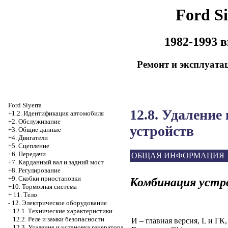
Ford Si
1982-1993 
Ремонт и эксплуата
Ford Siyerra
12.8. Удаление
+1.2. Идентификация автомобиля
+2. Обслуживание
устройств
+3. Общие данные
+4. Двигатели
+5. Сцепление
+6. Передачи
ОБЩАЯ ИНФОРМАЦИЯ
+7. Карданный вал и задний мост
+8. Регулирование
+9. Скобки приостановки
Комбинация устр
+10. Тормозная система
+
11. Тело
-
12. Электрическое оборудование
12.1. Технические характеристики
12.2. Реле и замки безопасности
И – главная версия, L и ГК,
12.3. Удаление и установка генератора