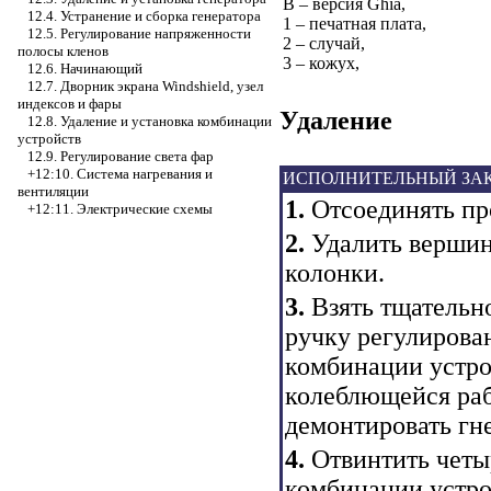
В – версия Ghia,
12.4. Устранение и сборка генератора
1 – печатная плата,
12.5. Регулирование напряженности
2 – случай,
полосы кленов
3 – кожух,
12.6. Начинающий
12.7. Дворник экрана Windshield, узел
индексов и фары
Удаление
12.8. Удаление и установка комбинации
устройств
12.9. Регулирование света фар
+12:10. Система нагревания и
ИСПОЛНИТЕЛЬНЫЙ ЗА
вентиляции
1.
Отсоединять про
+12:11. Электрические схемы
2.
Удалить вершин
колонки.
3.
Взять тщательно
ручку регулирова
комбинации устро
колеблющейся раб
демонтировать гне
4.
Отвинтить четы
комбинации устрой